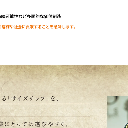
持
続
可
能
性
な
ど
多
面
的
な
価
値
創
造
お客様や社会に貢献することを意味します。