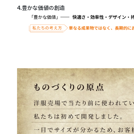
4.
豊かな価値の創造
「豊かな価値」
快
適
さ
・
効
率
性
・
デ
ザ
イ
ン
・
単なる成果物ではなく、長期的に