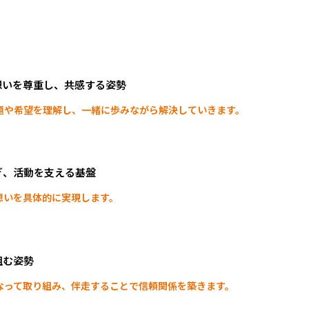
想
い
を
尊
重
し
、
共
感
す
る
姿
勢
題や希望を理解し、一緒に歩みながら解決していきます。
ぎ
、
活
動
を
支
え
る
基
盤
想いを具体的に実現します。
組
む
姿
勢
なって取り組み、伴走することで信頼関係を築きます。