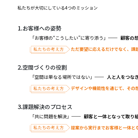
私たちが大切にしている4つのミッション
1.
お客様への姿勢
「お客様の“こうしたい”に寄り添う」
顧
客
の
ただ要望に応えるだけでなく、課
2.
空間づくりの役割
「空間は単なる場所ではない」
人
と
人
を
つ
な
デザインや機能性を通じて、その
3.
課題解決のプロセス
「共に問題を解決」
顧
客
と
一
体
と
な
っ
て
取
り
提案から実行までお客様と一体と