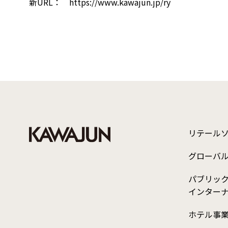
新URL：
https://www.kawajun.jp/ry
リテール
グローバ
パブリッ
インター
ホテル事