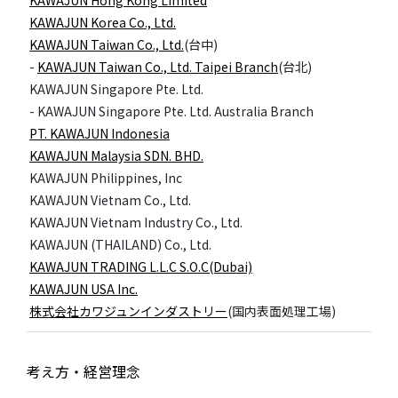
KAWAJUN Hong Kong Limited
KAWAJUN Korea Co., Ltd.
KAWAJUN Taiwan Co., Ltd.
(台中)
-
KAWAJUN Taiwan Co., Ltd. Taipei Branch
(台北)
KAWAJUN Singapore Pte. Ltd.
- KAWAJUN Singapore Pte. Ltd. Australia Branch
PT. KAWAJUN Indonesia
KAWAJUN Malaysia SDN. BHD.
KAWAJUN Philippines, Inc
KAWAJUN Vietnam Co., Ltd.
KAWAJUN Vietnam Industry Co., Ltd.
KAWAJUN (THAILAND) Co., Ltd.
KAWAJUN TRADING L.L.C S.O.C(Dubai)
KAWAJUN USA Inc.
株式会社カワジュンインダストリー
(国内表面処理工場)
考え方・経営理念