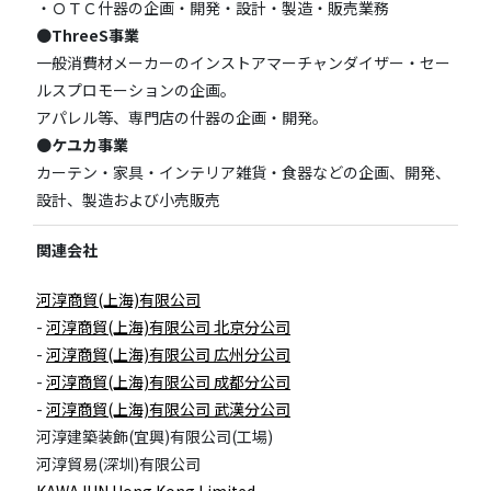
・ＯＴＣ什器の企画・開発・設計・製造・販売業務
●
ThreeS事業
一般消費材メーカーのインストアマーチャンダイザー・セー
ルスプロモーションの企画。
アパレル等、専門店の什器の企画・開発。
●
ケユカ事業
カーテン・家具・インテリア雑貨・食器などの企画、開発、
設計、製造および小売販売
関連会社
河淳商貿(上海)有限公司
-
河淳商貿(上海)有限公司 北京分公司
-
河淳商貿(上海)有限公司 広州分公司
-
河淳商貿(上海)有限公司 成都分公司
-
河淳商貿(上海)有限公司 武漢分公司
河淳建築装飾(宜興)有限公司(工場)
河淳貿易(深圳)有限公司